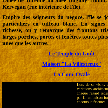
l'allée de Turenne ou allée Duguay Trouin, 
Kervegan (rue intérieure de l'île).
Empire des seigneurs du négoce, l'île se j
particuliers en tuffeau blanc. En signes 
richesse, on y remarque des frontons tria
larges porches, portes et fenêtres toutes plu
unes que les autres.
Le Temple du Goût
Maison "La Villestreux"
La Cour Ovale
Lors de sa visite, 
variations architect
chaque regard retie
par-là, un balcon fo
et cours intérieures.