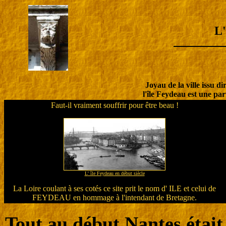
L
Joyau de la ville issu 
l'île Feydeau est une parf
Faut-il vraiment souffrir pour être beau !
L
' île Feydeau en début siècle
La Loire coulant à ses cotés ce site prit le nom d' ILE et celui de
FEYDEAU en hommage à l'intendant de Bretagne.
Tout au début Nantes était 