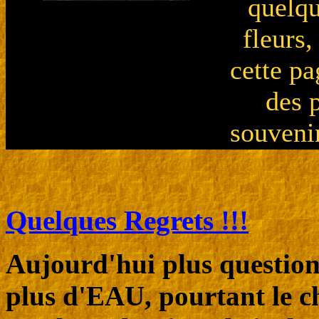
quelqu
fleurs,
cette p
des 
souvenir
Quelques Regrets !!!
Aujourd'hui plus question 
plus d'EAU, pourtant le c