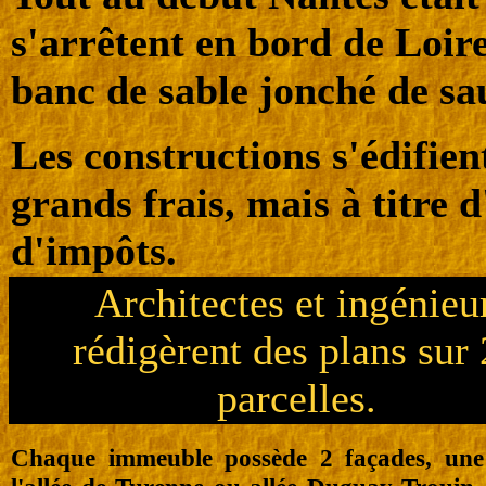
s'arrêtent en bord de Loire
banc de sable jonché de sau
Les constructions s'édifien
grands frais, mais à titre
d'impôts.
Architectes et ingénieu
rédigèrent des plans sur
parcelles.
Chaque immeuble possède 2 façades, une