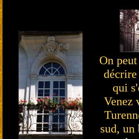
On peut 
décrire
qui s
Venez v
Turenne
sud, un 